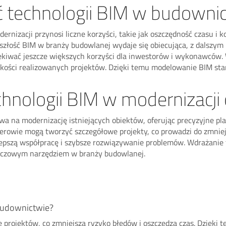
ość technologii BIM w budowni
nizacji przynosi liczne korzyści, takie jak oszczędność czasu i 
zyszłość BIM w branży budowlanej wydaje się obiecująca, z dalsz
zekiwać jeszcze większych korzyści dla inwestorów i wykonawców
akości realizowanych projektów. Dzięki temu modelowanie BIM s
chnologii BIM w modernizacji
wa na modernizację istniejących obiektów, oferując precyzyjne pl
ierowie mogą tworzyć szczegółowe projekty, co prowadzi do zmnie
 lepszą współpracę i szybsze rozwiązywanie problemów. Wdrażanie 
luczowym narzędziem w branży budowlanej.
 budownictwie?
 projektów, co zmniejsza ryzyko błędów i oszczędza czas. Dzięki t