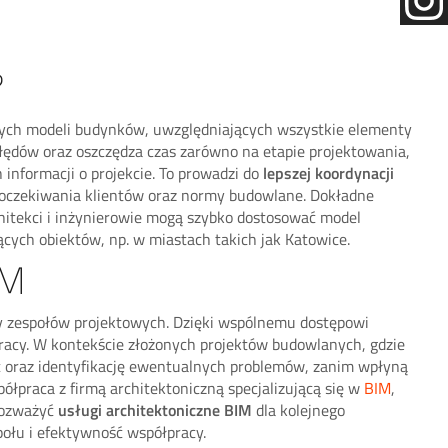
?
wych modeli budynków, uwzględniających wszystkie elementy
błędów oraz oszczędza czas zarówno na etapie projektowania,
informacji o projekcie. To prowadzi do
lepszej koordynacji
e oczekiwania klientów oraz normy budowlane. Dokładne
chitekci i inżynierowie mogą szybko dostosować model
ących obiektów, np. w miastach takich jak Katowice.
IM
cy zespołów projektowych. Dzięki wspólnemu dostępowi
racy. W kontekście złożonych projektów budowlanych, gdzie
c oraz identyfikację ewentualnych problemów, zanim wpłyną
ółpraca z firmą architektoniczną specjalizującą się w
BIM
,
 rozważyć
usługi architektoniczne BIM
dla kolejnego
połu i efektywność współpracy.