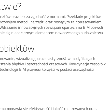
ctwie?
kosztów oraz lepsza zgodność z normami. Przykłady projektów
ym rozwojem metod i narzędzi oraz rosnącym zainteresowaniem
. Wdrażanie innowacyjnych rozwiązań opartych na BIM pozwoli
tanie się nieodłącznym elementem nowoczesnego budownictwa,
 obiektów
anowanie, wizualizację oraz elastyczność w modyfikacjach
jszenia błędów i oszczędności czasowych. Koordynacja zespołów
technologii BIM przynosi korzyści w postaci oszczędności
emu poprawia się efektywność i jakość realizowanych prac.