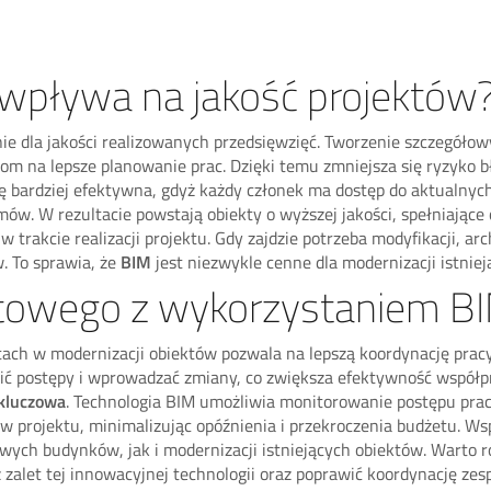
wpływa na jakość projektów
e dla jakości realizowanych przedsięwzięć. Tworzenie szczegóło
rom na lepsze planowanie prac. Dzięki temu zmniejsza się ryzyko 
ę bardziej efektywna, gdyż każdy członek ma dostęp do aktualnych 
mów. W rezultacie powstają obiekty o wyższej jakości, spełniając
akcie realizacji projektu. Gdy zajdzie potrzeba modyfikacji, ar
. To sprawia, że
BIM
jest niezwykle cenne dla modernizacji istniej
ktowego z wykorzystaniem B
ach w modernizacji obiektów pozwala na lepszą koordynację pra
ić postępy i wprowadzać zmiany, co zwiększa efektywność współp
 kluczowa
. Technologia BIM umożliwia monitorowanie postępu pra
w projektu, minimalizując opóźnienia i przekroczenia budżetu. Wsp
nowych budynków, jak i modernizacji istniejących obiektów. Warto
 zalet tej innowacyjnej technologii oraz poprawić koordynację zes