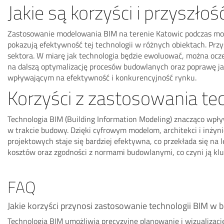
Jakie są korzyści i przyszł
Zastosowanie modelowania BIM na terenie Katowic podczas moder
pokazują efektywność tej technologii w różnych obiektach. Pr
sektora. W miarę jak technologia będzie ewoluować, można oc
na dalszą optymalizację procesów budowlanych oraz poprawę j
wpływającym na efektywność i konkurencyjność rynku.
Korzyści z zastosowania te
Technologia BIM (Building Information Modeling) znacząco wpły
w trakcie budowy. Dzięki cyfrowym modelom, architekci i inżyn
projektowych staje się bardziej efektywna, co przekłada się na
kosztów oraz zgodności z normami budowlanymi, co czyni ją k
FAQ
Jakie korzyści przynosi zastosowanie technologii BIM w
Technologia BIM umożliwia precyzyjne planowanie i wizualizację