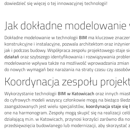
dowiedzieć się więcej o tej innowacyjnej technologii!
Jak dokładne modelowanie 
Dokładne modelowanie w technologii
BIM
ma kluczowe znaczeni
konstrukcyjne i instalacyjne, pozwala architektom oraz inżynie
jak i podczas budowy. Współpraca zespołu projektowego staje si
działań
oraz szybszego identyfikowania i rozwiązywania proble
modelowanie wpływa także na możliwość wprowadzania zmian w tr
do nowych wymagań bez narażania na straty czasu czy zasobów
Koordynacja zespołu proje
Wykorzystanie technologii
BIM w Katowicach
oraz innych miast
do cyfrowych modeli wszyscy członkowie mogą na bieżąco śledz
zaangażowanych jest wielu specjalistów,
koordynacja staje się
one na harmonogram. Zespoły mogą skupić się na realizacji celó
działającą m.in. w Katowicach, przynosi korzyści zarówno dla 
przedsięwzięcia budowlanego lub modernizacji, aby skorzystać z